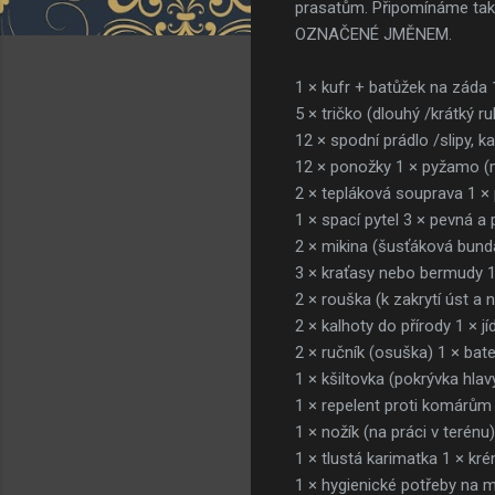
prasatům. Připomínáme také
OZNAČENÉ JMĚNEM.
1 × kufr + batůžek na záda 
5 × tričko (dlouhý /krátký r
12 × spodní prádlo /slipy, k
12 × ponožky 1 × pyžamo (
2 × tepláková souprava 1 ×
1 × spací pytel 3 × pevná a
2 × mikina (šusťáková bunda
3 × kraťasy nebo bermudy 1
2 × rouška (k zakrytí úst a
2 × kalhoty do přírody 1 × jí
2 × ručník (osuška) 1 × bate
1 × kšiltovka (pokrývka hlavy
1 × repelent proti komárům 
1 × nožík (na práci v terénu
1 × tlustá karimatka 1 × kr
1 × hygienické potřeby na m