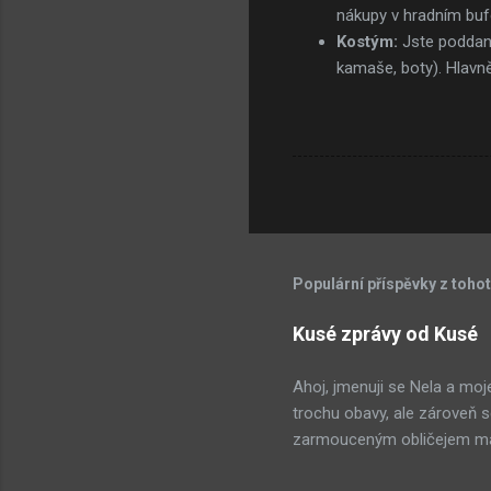
nákupy v hradním buf
Kostým:
Jste poddaní
kamaše, boty). Hlavn
Populární příspěvky z toho
Kusé zprávy od Kusé
Ahoj, jmenuji se Nela a mo
trochu obavy, ale zároveň 
zarmouceným obličejem mávaj
nás budou mít na chvíli klid