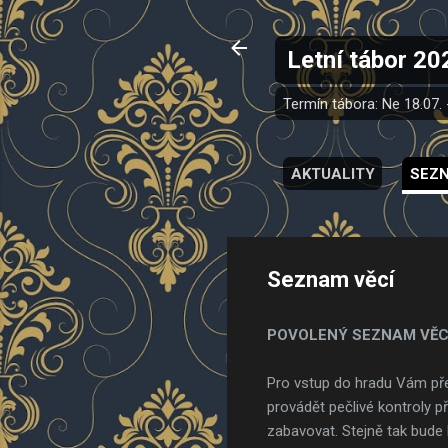
Letní tábor 20
Termín tábora: Ne 18.07.
AKTUALITY
SEZN
Seznam věcí
POVOLENÝ SEZNAM VĚC
Pro vstup do hradu Vám p
provádět pečlivé kontroly 
zabavovat. Stejně tak bude 