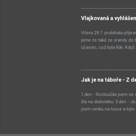
večer jdeme hrát hru, která
na to nebyl moc čas. První 
pohledu na ni se klepu zim
Vlajkovaná a vyhlášen
předpokládala, ale i přesto
máme ve 23 hod. 3.den: Noc 
Včera 29.7. probíhala přípr
jsme ze také ze srandy do ba
účasnic, což byla Kiki. Kdy
poledňáku jsme hráli pinpon
půl čtvrté jsme měli nástup
Vlajkovaná trvala dvě hodiny
jsme na večeři. Měli jsme na
Jak je na táboře - Z d
výsledků táborové hry. Na po
druhém místě se...
1.den - Rozloučila jsem se
šla na diskotéku. 3.den - J
jsem venku na louce a bylo