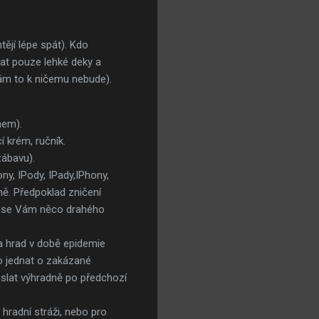
tějí lépe spát). Kdo
vat pouze lehké deky a
Vám to k ničemu nebude).
nem).
 krém, ručník.
zábavu).
ny, IPody, IPady,IPhony,
aně. Předpoklad zničení
ud se Vám něco drahého
a hrad v době epidemie
o jednat o zakázané
oslat výhradně po předchozí
radní stráži, nebo pro