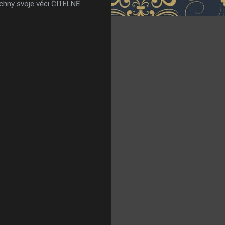
echny svoje věci ČITELNĚ