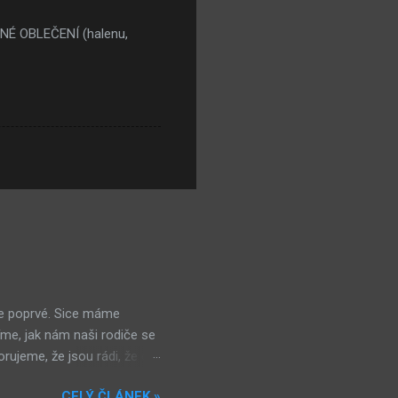
LNÉ OBLEČENÍ (halenu,
me poprvé. Sice máme
me, jak nám naši rodiče se
rujeme, že jsou rádi, že od
 Dorazili jsme. Hned první
CELÝ ČLÁNEK »