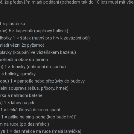
, že především mladí poddaní (odhadem tak do 10 let) musí mít vš
1 × pláštěnka
ukáv) 5 × kapesník (papírový balíček)
alhotky 1 × šátek (nutný pro hry k zavázání očí)
mladí vězni 2x pyžamo)
 plavky (koupání ve vězeňském bazénu)
 pohodlná obuv do terénu
) 1 × tenisky (náhradní do sucha)
 × holínky, gumáky
 nosu) 1 × pantofle nebo přezůvky do budovy
delní souprava (ešus, příbory, hrnek)
rka a náhradní baterie
) 1 × láhev na pití
1 × lehká flísová deka na spaní
) 1 × pálka na ping-pong (kdo bude hrát)
ém na ruce (po dezinfekci)
ytí 1 × dezinfekce na ruce (malá lahvička)