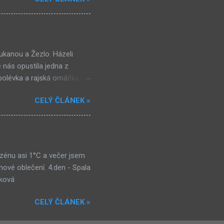
dně zabydlely, protože včera
se mi sice nechce a při
trochu teplejší, než sem
nečně jdeme spát, večerku
oukanou a Žezlo. Házeli
é nás opustila jedna z
 polévka a rajská omáčka. O
at vlajky na vlajkovanou. O
CELÝ ČLÁNEK »
 věci a šli jsme do lesa.
e když hra skončila, šli
 probíhalo celkové vyhlášení
 umístili Nenažranci, na
azénu asi 1°C a večer jsem
nové oblečení. 4.den - Spala
áčková
CELÝ ČLÁNEK »