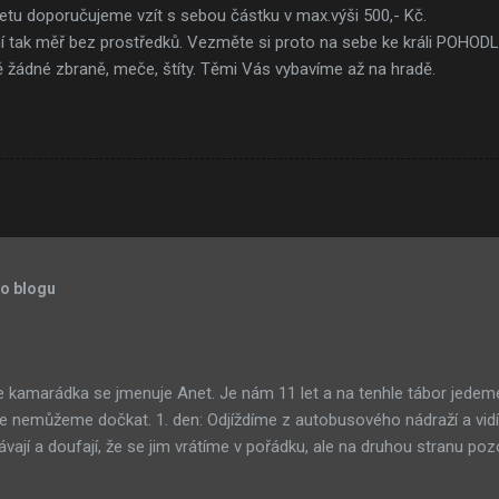
etu doporučujeme vzít s sebou částku v max.výši 500,- Kč.
 tak měř bez prostředků. Vezměte si proto na sebe ke králi POHOD
ě žádné zbraně, meče, štíty. Těmi Vás vybavíme až na hradě.
to blogu
je kamarádka se jmenuje Anet. Je nám 11 let a na tenhle tábor jede
se nemůžeme dočkat. 1. den: Odjíždíme z autobusového nádraží a vidí
í a doufají, že se jim vrátíme v pořádku, ale na druhou stranu pozo
. Zbývá nám ještě dlouhá chvíle v autobusu, než dorazíme do tábora...