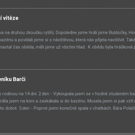
 je pro nás nová, ale moc nás obě baví. 2.den: Konečně jsme se pořá
hra druhého dne byla lovení mincí z lázních neboli z bazénu. Do vody 
ou a běhá mi mráz po zádech. Přesto mě donutí tam skočit. Voda je 
í vítěze
 se klepu. Po vodě jsme se šly převléct do chatky. Už mi je dobře. Ko
jsme př...
ava na druhou zkoušku rytířů. Dopoledne jsme hráli jsme Buldočky, H
zénu a povídali jsme si s návštěvou, která nás přijela navštívit. Tak
ž nastal čas oběda, měli jsme už všichni hlad. K obědu byla hrášková
g a odpočívali jsme. Poté byl nečekaný nástup s tím, že si máme uděl
 a tam nám oznámili, že půjdeme hrát vlajkovanou. Vzali jsme si proto
. Je to jedna z drsnějších her tady v táboře, ale nás hodně baví. Teprv
 výběr ze šesti jídel, takže každý si dal to na co měl chuť. Večer pak
eníku Barči
sledním, tedy čtvrtém místě, se umístili Jiříšovci, na třetím místě se
 s rodinou na 14 dní. 2.den - Vykoupala jsem se v hodně studeném b
ezdila jsem na koni a zaskákala si do bazénu. Musela jsem si pak vzít 
 to dobré. 5.den - Poprvé jsem konečně spala v chatkách. Bára Pol