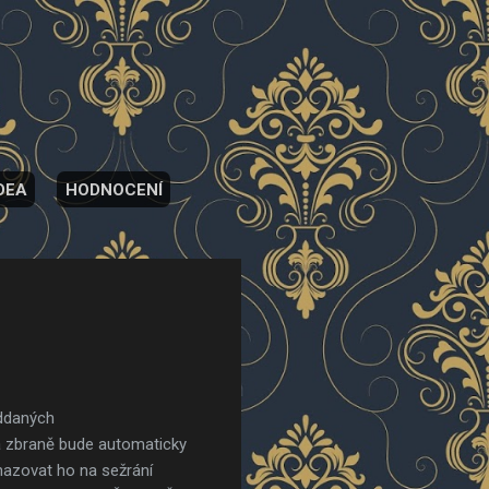
DEA
HODNOCENÍ
oddaných
 a zbraně bude automaticky
yhazovat ho na sežrání