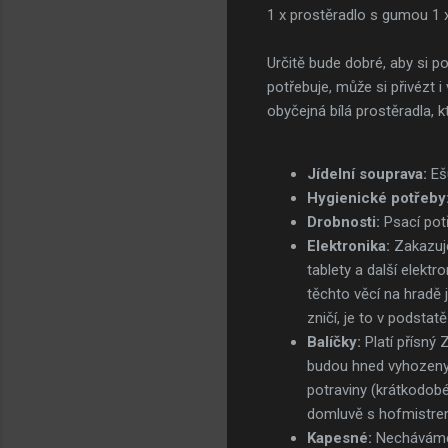
1 x prostěradlo s gumou 1 x
Určitě bude dobré, aby si p
potřebuje, může si přivézt
obyčejná bílá prostěradla, 
Jídelní souprava:
Ešu
Hygienické potřeby
Drobnosti:
Psací potř
Elektronika:
Zakazuje
tablety a další elektr
těchto věcí na hradě
zničí, je to v podsta
Balíčky:
Platí přísn
budou hned vyhozeny.
potraviny (krátkodob
domluvě s hofmistrem
Kapesné:
Necháváme 