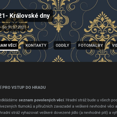
Přeskočit na hlavní obsah
21- Královské dny
 - So 31.07.2021
AM VĚCÍ
KONTAKTY
ODDÍLY
FOTOMALBY
VI
Í PRO VSTUP DO HRADU
ředkládáme
seznam povolených věcí
. Hradní stráž bude u všech p
přivezených tlumoků a příručních zavazadel a veškeré nevhodné věci
hradní stráž vyhazovat veškeré dovezené jídlo (a nevhodné pití) a v