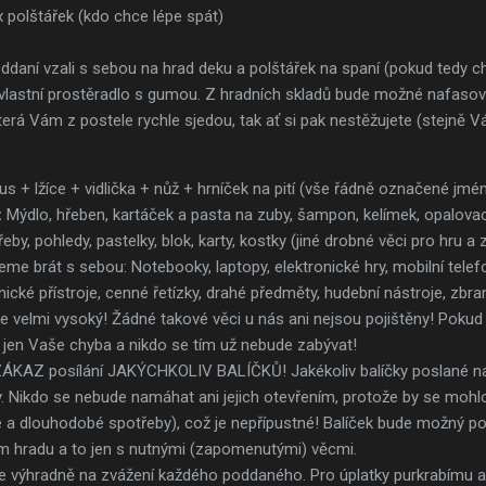
 polštářek (kdo chce lépe spát)
oddaní vzali s sebou na hrad deku a polštářek na spaní (pokud tedy ch
 i vlastní prostěradlo s gumou. Z hradních skladů bude možné nafaso
která Vám z postele rychle sjedou, tak ať si pak nestěžujete (stejně 
s + lžíce + vidlička + nůž + hrníček na pití (vše řádně označené jmé
:
Mýdlo, hřeben, kartáček a pasta na zuby, šampon, kelímek, opalovací
eby, pohledy, pastelky, blok, karty, kostky (jiné drobné věci pro hru a 
me brát s sebou: Notebooky, laptopy, elektronické hry, mobilní telefo
onické přístroje, cenné řetízky, drahé předměty, hudební nástroje, zbr
 je velmi vysoký! Žádné takové věci u nás ani nejsou pojištěny! Pok
tě jen Vaše chyba a nikdo se tím už nebude zabývat!
ý ZÁKAZ posílání JAKÝCHKOLIV BALÍČKŮ! Jakékoliv balíčky poslané n
 Nikdo se nebude namáhat ani jejich otevřením, protože by se mohl
é a dlouhodobé spotřeby), což je nepřípustné! Balíček bude možný p
 hradu a to jen s nutnými (zapomenutými) věcmi.
výhradně na zvážení každého poddaného. Pro úplatky purkrabímu a h